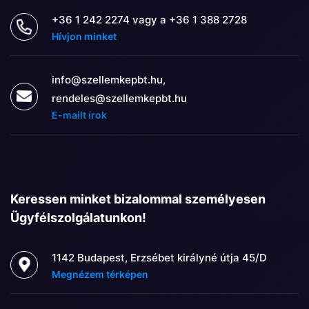
+36 1 242 2274 vagy a +36 1 388 2728
Hívjon minket
info@szellemkepbt.hu,
rendeles@szellemkepbt.hu
E-mailt írok
Keressen minket bizalommal személyesen
Ügyfélszolgálatunkon!
1142 Budapest, Erzsébet királyné útja 45/D
Megnézem térképen