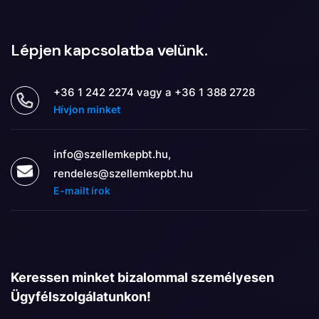
Lépjen kapcsolatba velünk.
+36 1 242 2274 vagy a +36 1 388 2728
Hívjon minket
info@szellemkepbt.hu,
rendeles@szellemkepbt.hu
E-mailt írok
Keressen minket bizalommal személyesen
Ügyfélszolgálatunkon!