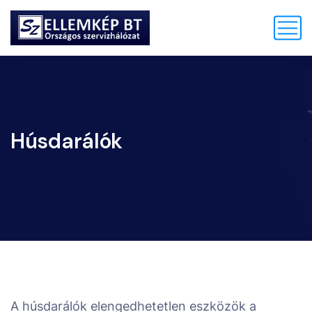
Húsdarálók
A húsdarálók elengedhetetlen eszközök a