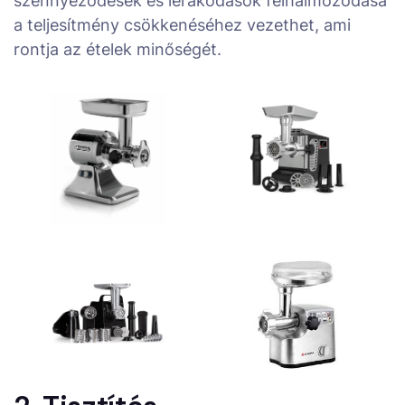
szennyeződések és lerakódások felhalmozódása
a teljesítmény csökkenéséhez vezethet, ami
rontja az ételek minőségét.