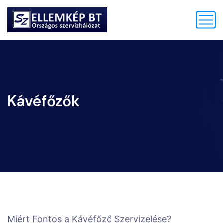
Kávéfőzők
Miért Fontos a Kávéfőző Szervizelése?