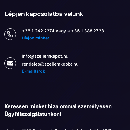
Lépjen kapcsolatba velünk.
+36 1 242 2274 vagy a +36 1 388 2728
Hívjon minket
info@szellemkepbt.hu,
rendeles@szellemkepbt.hu
E-mailt írok
Keressen minket bizalommal személyesen
Ügyfélszolgálatunkon!