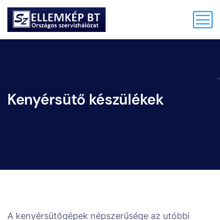
Kenyérsütő készülékek
A kenyérsütőgépek népszerűsége az utóbbi