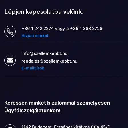
Lépjen kapcsolatba velünk.
+36 1 242 2274 vagy a +36 1 388 2728
Hívjon minket
info@szellemkepbt.hu,
rendeles@szellemkepbt.hu
E-mailt írok
Keressen minket bizalommal személyesen
Ügyfélszolgálatunkon!
1142 Budapest, Erzsébet királyné útja 45/D