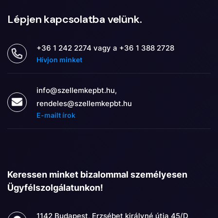
Lépjen kapcsolatba velünk.
+36 1 242 2274 vagy a +36 1 388 2728
Hívjon minket
info@szellemkepbt.hu,
rendeles@szellemkepbt.hu
E-mailt írok
Keressen minket bizalommal személyesen
Ügyfélszolgálatunkon!
1142 Budapest, Erzsébet királyné útja 45/D