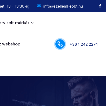
et: 13 - 13:30-ig
info@szellemkepbt.hu
ervizelt márkák
sz webshop
+36 1 242 2274