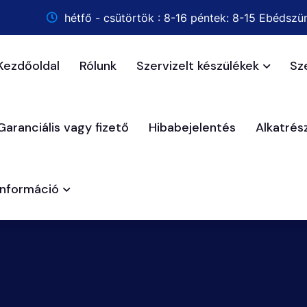
hétfő - csütörtök : 8-16 péntek: 8-15 Ebédszün
Kezdőoldal
Rólunk
Szervizelt készülékek
Sz
Garanciális vagy fizető
Hibabejelentés
Alkatré
Információ